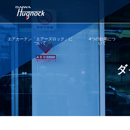
エアカーテン「エアーズロック」に
4つの効果につ
ついて
いて
エアカーテンとは？
外気・冷気遮断
ダ
エアーズロックが選ばれる理由
防虫対策
エアーズロックの性能・概要
花粉・防塵対策
エアーズロック・スリムの性能・概要
飲食店・店舗の煙対策
会社概要