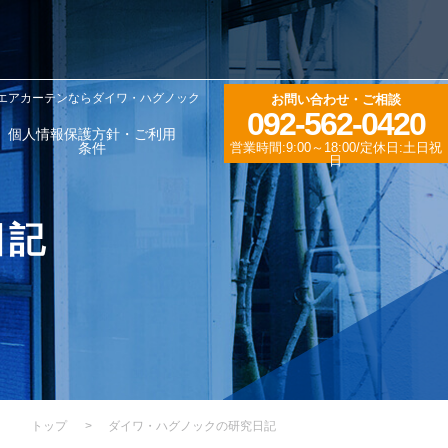
エアカーテンならダイワ・ハグノック
お問い合わせ・ご相談
092-562-0420
個人情報保護方針・ご利用
条件
営業時間:9:00～18:00/定休日:土日祝
日
日記
トップ
>
ダイワ・ハグノックの研究日記