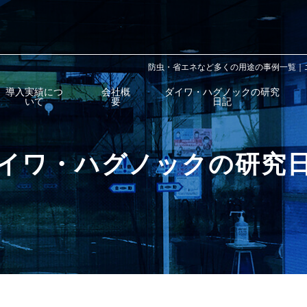
防虫・省エネなど多くの用途の事例一覧｜
導入実績につ
会社概
ダイワ・ハグノックの研究
いて
要
日記
イワ・ハグノックの研究