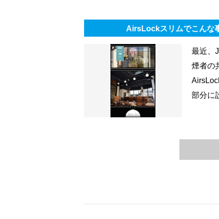
AirsLockスリムでこん
最近、
煙者の
Airs
部分に